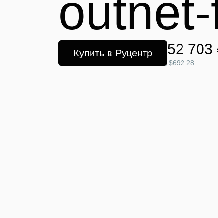
outnet-
52 703 
Купить в Руцентр
$692.28