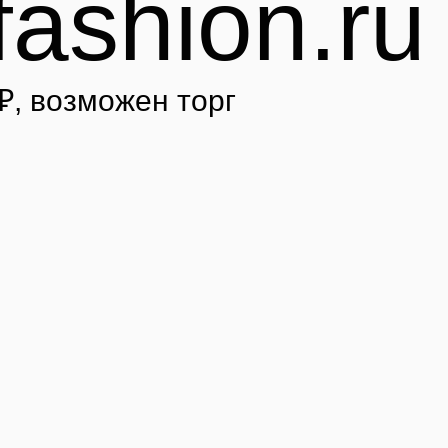
fashion.ru
₽
, возможен торг